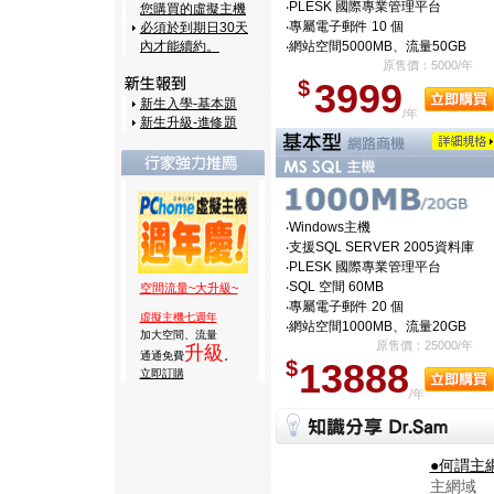
‧PLESK 國際專業管理平台
您購買的虛擬主機
‧專屬電子郵件 10 個
必須於到期日30天
內才能續約。
‧網站空間5000MB、流量50GB
原售價：5000/年
$
3999
新生入學-基本題
/年
新生升級-進修題
‧Windows主機
‧支援SQL SERVER 2005資料庫
‧PLESK 國際專業管理平台
‧SQL 空間 60MB
空間流量~大升級~
‧專屬電子郵件 20 個
虛擬主機七週年
‧網站空間1000MB、流量20GB
加大空間、流量
原售價：25000/年
升級
通通免費
。
$
13888
立即訂購
/年
●何謂主
主網域