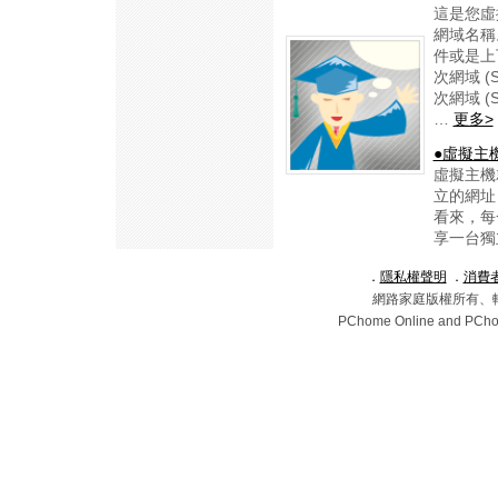
這是您虛擬
網域名稱
件或是上
次網域 (Su
次網域 (
…
更多>
●虛擬主
虛擬主機
立的網址
看來，每
享一台獨
．
隱私權聲明
．
消費
網路家庭版權所有、
PChome Online and PChom