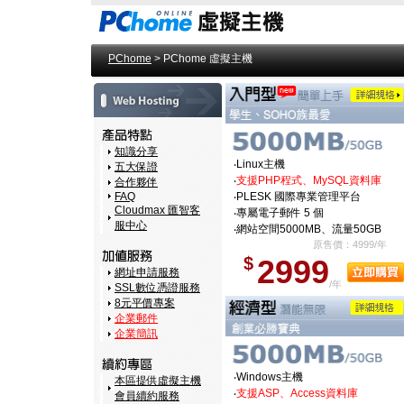
PChome
> PChome 虛擬主機
知識分享
‧Linux主機
五大保證
‧
支援PHP程式、MySQL資料庫
合作夥伴
FAQ
‧PLESK 國際專業管理平台
Cloudmax 匯智客
‧專屬電子郵件 5 個
服中心
‧
網站空間5000MB、流量50GB
原售價：4999/年
$
2999
網址申請服務
/年
SSL數位憑證服務
8元平價專案
企業郵件
企業簡訊
‧Windows主機
本區提供虛擬主機
‧
支援ASP、Access資料庫
會員續約服務